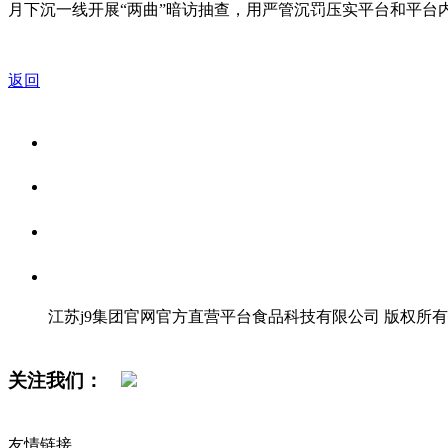
月下沉一线开展“两曲”暗访抽查，用严管沉罚压实平台和平台
返回
关于我们
食品安全资讯
食品安全知识
联系我们
江苏j9集团官网官方直营平台食品科技有限公司 版权所有
网站地图
关注我们：
友情链接