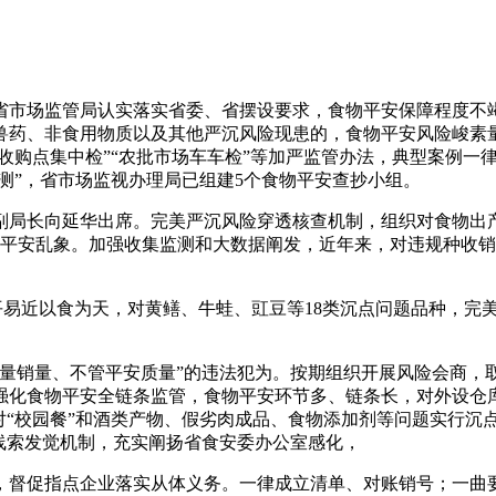
场监管局认实落实省委、省摆设要求，食物平安保障程度不竭
兽药、非食用物质以及其他严沉风险现患的，食物平安风险峻素量
收购点集中检”“农批市场车车检”等加严监管办法，典型案例一
监测”，省市场监视办理局已组建5个食物平安查抄小组。
局长向延华出席。完美严沉风险穿透核查机制，组织对食物出产
食物平安乱象。加强收集监测和大数据阐发，近年来，对违规种收
易近以食为天，对黄鳝、牛蛙、豇豆等18类沉点问题品种，完美
量销量、不管平安质量”的违法犯为。按期组织开展风险会商，
强化食物平安全链条监管，食物平安环节多、链条长，对外设仓
对“校园餐”和酒类产物、假劣肉成品、食物添加剂等问题实行沉
线索发觉机制，充实阐扬省食安委办公室感化，
督促指点企业落实从体义务。一律成立清单、对账销号；一曲要