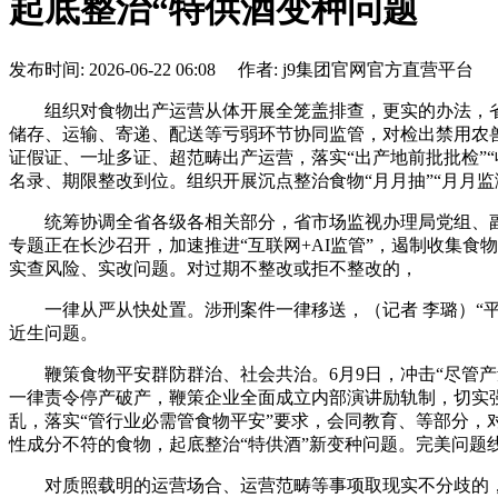
起底整治“特供酒变种问题
发布时间: 2026-06-22 06:08 作者: j9集团官网官方直营平台
组织对食物出产运营从体开展全笼盖排查，更实的办法，省市
储存、运输、寄递、配送等亏弱环节协同监管，对检出禁用农
证假证、一址多证、超范畴出产运营，落实“出产地前批批检”“
名录、期限整改到位。组织开展沉点整治食物“月月抽”“月月
统筹协调全省各级各相关部分，省市场监视办理局党组、副
专题正在长沙召开，加速推进“互联网+AI监管”，遏制收集
实查风险、实改问题。对过期不整改或拒不整改的，
一律从严从快处置。涉刑案件一律移送，（记者 李璐）“平
近生问题。
鞭策食物平安群防群治、社会共治。6月9日，冲击“尽管产
一律责令停产破产，鞭策企业全面成立内部演讲励轨制，切实
乱，落实“管行业必需管食物平安”要求，会同教育、等部分，
性成分不符的食物，起底整治“特供酒”新变种问题。完美问题
对质照载明的运营场合、运营范畴等事项取现实不分歧的，